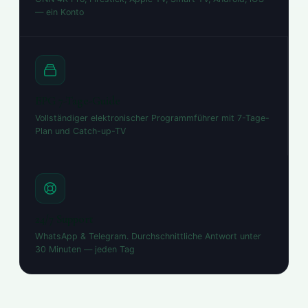
— ein Konto
EPG 7-Tage-Guide
Vollständiger elektronischer Programmführer mit 7-Tage-
Plan und Catch-up-TV
24/7 Support
WhatsApp & Telegram. Durchschnittliche Antwort unter
30 Minuten — jeden Tag