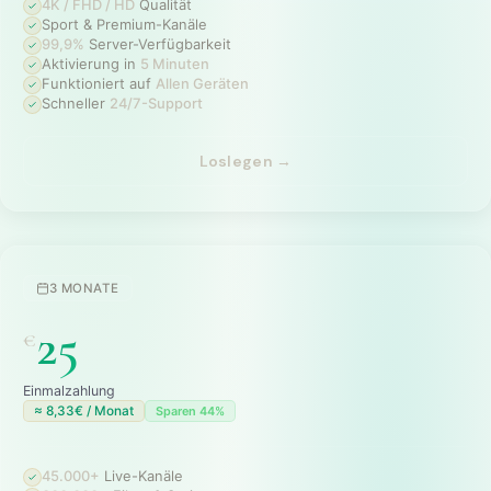
4K / FHD / HD
Qualität
Sport & Premium-Kanäle
99,9%
Server-Verfügbarkeit
Aktivierung in
5 Minuten
Funktioniert auf
Allen Geräten
Schneller
24/7-Support
Loslegen →
3 MONATE
25
€
Einmalzahlung
≈ 8,33€ / Monat
Sparen 44%
45.000+
Live-Kanäle