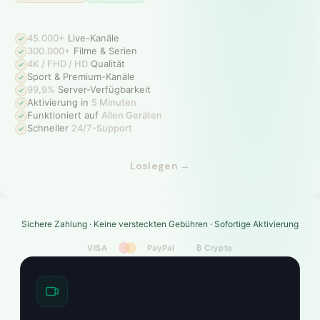
45.000+
Live-Kanäle
300.000+
Filme & Serien
4K / FHD / HD
Qualität
Sport & Premium-Kanäle
99,9%
Server-Verfügbarkeit
Aktivierung in
5 Minuten
Funktioniert auf
Allen Geräten
Schneller
24/7-Support
Loslegen →
Sichere Zahlung · Keine versteckten Gebühren · Sofortige Aktivierung
VISA
PayPal
₿ Crypto