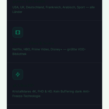
45,000+ Live-Kanäle
USA, UK, Deutschland, Frankreich, Arabisch, Sport — alle
Länder
300,000+ Filme & Serien
Netflix, HBO, Prime Video, Disney+ — größte VOD-
Bibliothek
4K Ultra HD
Kristallklares 4K, FHD & HD. Kein Buffering dank Anti-
Freeze-Technologie