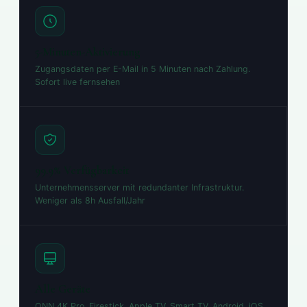
5-Minuten-Aktivierung
Zugangsdaten per E-Mail in 5 Minuten nach Zahlung.
Sofort live fernsehen
99.9% Verfügbarkeit
Unternehmensserver mit redundanter Infrastruktur.
Weniger als 8h Ausfall/Jahr
Alle Geräte
ONN 4K Pro, Firestick, Apple TV, Smart TV, Android, iOS