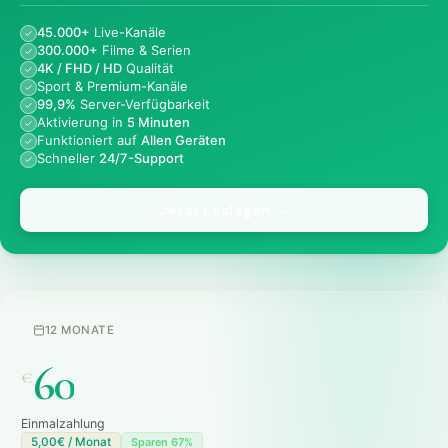
45.000+
Live-Kanäle
300.000+
Filme & Serien
4K / FHD / HD
Qualität
Sport & Premium-Kanäle
99,9%
Server-Verfügbarkeit
Aktivierung in
5 Minuten
Funktioniert auf
Allen Geräten
Schneller
24/7-Support
Jetzt Loslegen →
12 MONATE
60
€
Einmalzahlung
5,00€ / Monat
Sparen 67%