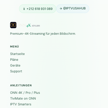
✈️ @IPTVUSAHUB
📱 +212 618 931 089
ONN
4K
stream
Premium-4K-Streaming für jeden Bildschirm.
MENÜ
Startseite
Pläne
Geräte
Support
ANLEITUNGEN
ONN 4K / Pro / Plus
TiviMate on ONN
IPTV Smarters