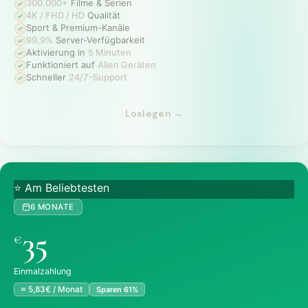
300.000+
Filme & Serien
4K / FHD / HD
Qualität
Sport & Premium-Kanäle
99,9%
Server-Verfügbarkeit
Aktivierung in
5 Minuten
Funktioniert auf
Allen Geräten
Schneller
24/7-Support
Loslegen →
⭐ Am Beliebtesten
6 MONATE
35
€
Einmalzahlung
≈ 5,83€ / Monat
Sparen 61%